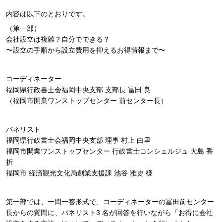
内容は以下のとおりです。
（第⼀部）
会社設⽴は複雑？⾃分でできる？
〜設⽴の⼿順から設⽴費⽤を抑えるお得情報まで〜
コーディネーター
福岡県⾏政書⼠会福岡中央⽀部 ⽀部⻑ 冨⽥ 良
（福岡市開業ワンストップセンター 前センター⻑）
パネリスト
福岡県⾏政書⼠会福岡中央⽀部 理事 村上 由⾥
福岡市開業ワンストップセンター ⾏政書⼠コンシェルジュ ⼤島 ⾹
折
福岡市 経済観光⽂化局創業⽀援課 池⾕ 雅史 様
第⼀部では、⼀問⼀答形式で、コーディネーターの冨⽥前センター
⻑からの質問に、パネリスト3 名が回答を⾏いながら「お得に会社