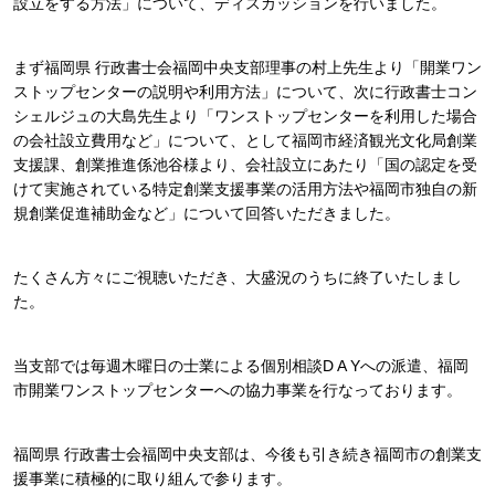
設⽴をする⽅法」について、ディスカッションを⾏いました。
まず福岡県 ⾏政書⼠会福岡中央⽀部理事の村上先⽣より「開業ワン
ストップセンターの説明や利⽤⽅法」について、次に⾏政書⼠コン
シェルジュの⼤島先⽣より「ワンストップセンターを利⽤した場合
の会社設⽴費⽤など」について、として福岡市経済観光⽂化局創業
⽀援課、創業推進係池⾕様より、会社設⽴にあたり「国の認定を受
けて実施されている特定創業⽀援事業の活⽤⽅法や福岡市独⾃の新
規創業促進補助⾦など」について回答いただきました。
たくさん⽅々にご視聴いただき、⼤盛況のうちに終了いたしまし
た。
当⽀部では毎週⽊曜⽇の⼠業による個別相談D A Yへの派遣、福岡
市開業ワンストップセンターへの協⼒事業を⾏なっております。
福岡県 ⾏政書⼠会福岡中央⽀部は、今後も引き続き福岡市の創業⽀
援事業に積極的に取り組んで参ります。