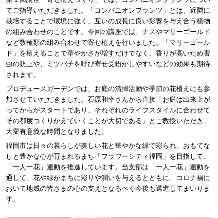
てご指導いただきました。「コンパニオンプランツ」とは、近隣に
栽培することで環境に強く、互いの成長に良い影響を与え合う植物
の組み合わせのことです。今回の講座では、ナスやマリーゴールド
など数種類の組み合わせで寄せ植えを行いました。「マリーゴール
ド」を植えることで華やかさが増すだけでなく、香りが高いため害
虫の防止や、ミツバチを呼び寄せ受粉がしやすいなどの効果も期待
されます。
プロデュースガーデンでは、お庭の清掃活動や季節の花植えにも参
加させていただきました。石原和幸さんから直接「お庭は出来上が
ってからがスタートであり、それぞれのライフスタイルに合わせて
その都度つくりかえていくことが大切である」とご教授いただき、
大変有意義な時間となりました。
福岡市は日々の暮らしが美しい花と華やかな緑で彩られ、おもてな
しと豊かな心が育まれるまち「フラワーシティ福岡」を目指して、
「一人一花」運動を推進しています。当支部は「一人一花」運動を
通して、花や緑がまちに彩りや潤いを与えるとともに、コロナ禍に
おいて地域の皆さまの心の支えとなるべく今後も邁進してまいりま
す。