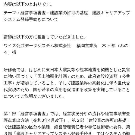
内容は以下のとおりです。
テーマ：経営事項審査・建設業の許可の基礎、建設キャリアアップ
システム登録手続きについて
講師は以下の方に担当していただきました。
ワイズ公共データシステム株式会社 福岡営業所 木下 年（みの
る）様
研修会では、はじめに東日本大震災等や熊本地震を契機とした災害
に強い国づくり「国土強靱化計画」のため、政府建設投資額（公共
工事）が増加していること、そして建設業界の高齢化に伴う世代交
代実現のため、国が若者の雇用を促進する政策を実施していること
についてご説明がございました。
第１部「経営事項審査」では、経営状況分析の流れや経営事項審査
評点算出方法（令和3年4月改正）、第２部「建設業の許可の基礎」
では建設業の区分や業種、経営管理責任者や専任技術者の要件、第
３部「建設キャリアアップシステム登録手続き」ではシステムの概